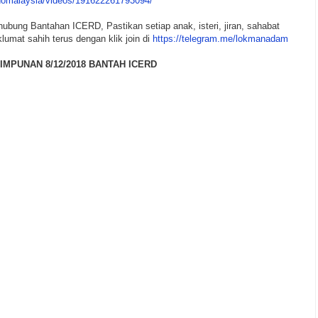
omalaysia/videos/191622261793094/
ubung Bantahan ICERD, Pastikan setiap anak, isteri, jiran, sahabat
umat sahih terus dengan klik join di
https://telegram.me/lokmanadam
MPUNAN 8/12/2018 BANTAH ICERD