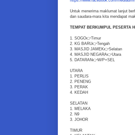
https://www.facebook.com/mediaumn
Untuk menerima maklumat lanjut berh
dan saudara-mara kita mendapat makl
TEMPAT BERKUMPUL PESERTA HI
1. SOGO👉Timur
2. KG BARU👉Tengah
3. MASJID JAMEK👉Selatan
4. MASJID NEGARA👉Utara
5. DATARAN👉W/P+SEL
UTARA
1. PERLIS
2. PENENG
3. PERAK
4. KEDAH
SELATAN
1. MELAKA
2. N9
3. JOHOR
TIMUR