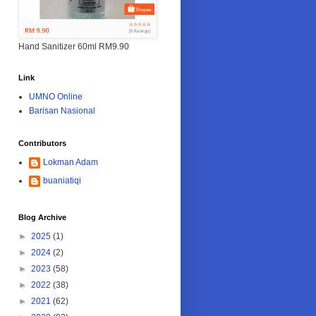
Hand Sanitizer 60ml RM9.90
Link
UMNO Online
Barisan Nasional
Contributors
Lokman Adam
buaniatiqi
Blog Archive
►
2025
(1)
►
2024
(2)
►
2023
(58)
►
2022
(38)
►
2021
(62)