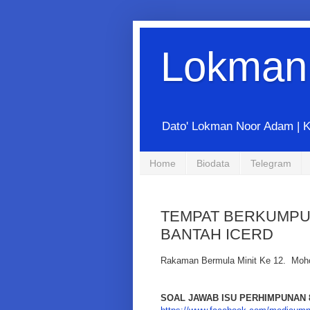
Lokman
Dato' Lokman Noor Adam | K
Home
Biodata
Telegram
TEMPAT BERKUMPUL
BANTAH ICERD
Rakaman Bermula Minit Ke 12. Moho
SOAL JAWAB ISU PERHIMPUNAN 