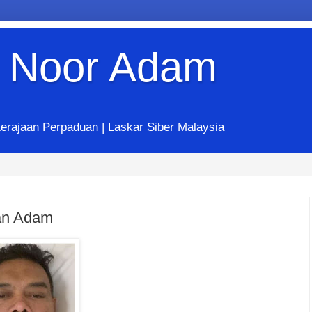
 Noor Adam
erajaan Perpaduan | Laskar Siber Malaysia
an Adam