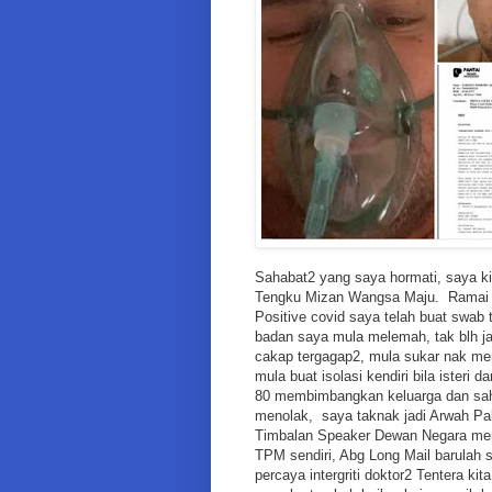
Sahabat2 yang saya hormati, saya kin
Tengku Mizan Wangsa Maju. Ramai bi
Positive covid saya telah buat swab 
badan saya mula melemah, tak blh ja
cakap tergagap2, mula sukar nak m
mula buat isolasi kendiri bila ister
80 membimbangkan keluarga dan saha
menolak, saya taknak jadi Arwah Pab
Timbalan Speaker Dewan Negara mem
TPM sendiri, Abg Long Mail barulah 
percaya intergriti doktor2 Tentera ki