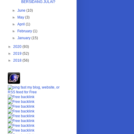
BERSIDANG JULAI?
►
June
(10)
►
May
(3)
►
April
(1)
►
February
(1)
►
January
(15)
►
2020
(93)
►
2019
(52)
►
2018
(56)