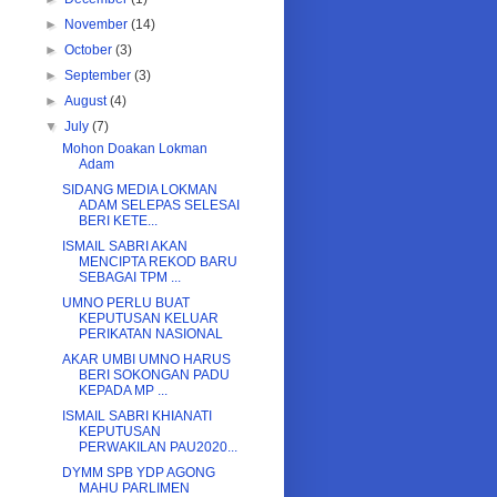
►
November
(14)
►
October
(3)
►
September
(3)
►
August
(4)
▼
July
(7)
Mohon Doakan Lokman
Adam
SIDANG MEDIA LOKMAN
ADAM SELEPAS SELESAI
BERI KETE...
ISMAIL SABRI AKAN
MENCIPTA REKOD BARU
SEBAGAI TPM ...
UMNO PERLU BUAT
KEPUTUSAN KELUAR
PERIKATAN NASIONAL
AKAR UMBI UMNO HARUS
BERI SOKONGAN PADU
KEPADA MP ...
ISMAIL SABRI KHIANATI
KEPUTUSAN
PERWAKILAN PAU2020...
DYMM SPB YDP AGONG
MAHU PARLIMEN