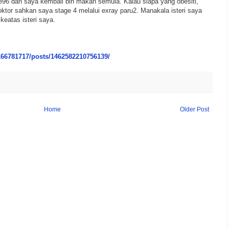
e96 dan saya kembali blh makan semula. Kalau siapa yang obesiti,
Doktor sahkan saya stage 4 melalui exray paru2. Manakala isteri saya
keatas isteri saya.
66781717/posts/1462582210756139/
Home
Older Post