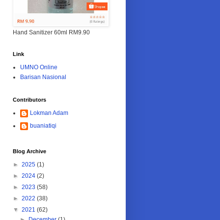
Hand Sanitizer 60ml RM9.90
Link
UMNO Online
Barisan Nasional
Contributors
Lokman Adam
buaniatiqi
Blog Archive
►
2025
(1)
►
2024
(2)
►
2023
(58)
►
2022
(38)
▼
2021
(62)
►
December
(1)