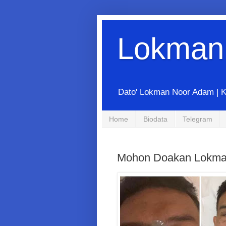
Lokman
Dato' Lokman Noor Adam | K
Home
Biodata
Telegram
Mohon Doakan Lokm