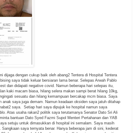
i dijaga dengan cukup baik oleh abang2 Tentera di Hospital Tentera
sing saya tidak keluar bersiaran lama benar. Selepas Arwah Pablo
test dan didapati negative covid. Namun beberapa hari selepas itu,
lan kaki macam biasa, hilang selera makan sampi berat hilang 10kg,
engingati sesuatu dan hilang kemampuan bercakap mcm biasa. Saya
i dan anak saya juga demam. Namun keadaan oksiden saya jatuh ditahap
bat2 saya. Setiap hari saya dipujuk ke hospital namun saya
lo. Atas usaha rakan2 politik saya terutamanya Senator Dato Sri Ali
inta bantuan Dato Syed Fazmi Supol Menteri Pertahanan dan YAB
saya setuju untuk dimasukkan di hospital ini semalam. Saya masih
ta. Sangkaan saya ternyata benar. Hanya beberapa jam di sini, kederat